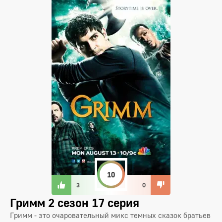
10
3
0
Гримм 2 сезон 17 серия
Гримм - это очаровательный микс темных сказок братьев